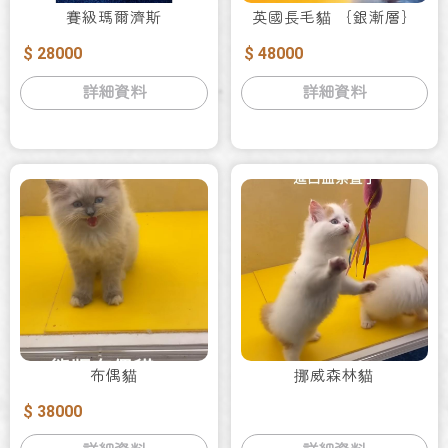
賽級瑪爾濟斯
英國長毛貓 ｛銀漸層｝
$ 28000
$ 48000
詳細資料
詳細資料
布偶貓
挪威森林貓
$ 38000